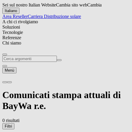
Sei sul nostro Italian Website
Cambia sito web
Cambia
Italiano
Area Reseller
Carriera
Distribuzione solare
A chi ci rivolgiamo
Soluzioni
Tecnologie
Referenze
Chi siamo
Menù
Comunicati stampa attuali
di
BayWa r.e.
0 risultati
Filtri