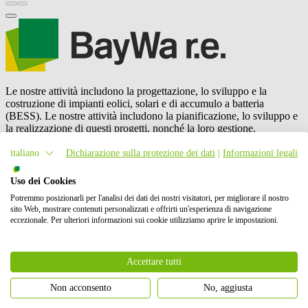
Le nostre attività includono la progettazione, lo sviluppo e la
costruzione di impianti eolici, solari e di accumulo a batteria
(BESS). Le nostre attività includono la pianificazione, lo sviluppo e
la realizzazione di questi progetti, nonché la loro gestione,
manutenzione e il commercio di energia.
BayWa r.e.
è anche un
fornitore leader a livello mondiale nel mercato della distribuzione di
italiano
Dichiarazione sulla protezione dei dati
|
Informazioni legali
energia solare. In totale, abbiamo messo in rete con successo oltre 6
GW di energia rinnovabile. I nostri azionisti sono BayWa AG e
Uso dei Cookies
Energy Infrastructure Partners.
Potremmo posizionarli per l'analisi dei dati dei nostri visitatori, per migliorare il nostro
sito Web, mostrare contenuti personalizzati e offrirti un'esperienza di navigazione
Contattaci
eccezionale. Per ulteriori informazioni sui cookie utilizziamo aprire le impostazioni.
A chi ci rivolgiamo
Accettare tutti
Non acconsento
No, aggiusta