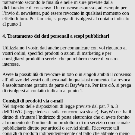
trattamento secondo le finalità e nelle misure previste dalla
dichiarazione di consenso. Un consenso espresso, ad esempio per
l’invio di newsletter, può essere revocato in qualsiasi momento con
effetto futuro. Per fare ciò, si prega di rivolgersi al contatto indicato
al punto 1.
4. Trattamento dei dati personali a scopi pubblicitari
Utilizziamo i vostri dati anche per comunicare con voi riguardo ai
vostri ordini, specifici prodotti o azioni di marketing e per
consigliarvi prodotti o servizi che potrebbero essere di vostro
interesse.
Avete la possibilità di revocare in toto o in singoli ambiti il consenso
all’utilizzo dei vostri dati personali in qualsiasi momento. La revoca
è assolutamente gratuita da parte di
BayWa r.e.
Per fare ciò, si prega
di rivolgersi al contatto indicato al punto 1.
Consigli di prodotti via e-mail
Nel rispetto delle disposizioni di legge previste dal par. 7 n. 3
dell’UWG (legge tedesca sulla concorrenza sleale),
BayWa r.e.
ha il
diritto di sfruttare l’indirizzo di posta elettronica che ci avete fornito
al momento dell’ordine di un prodotto o di un servizio come canale
pubblicitario diretto per articoli o servizi simili. Riceverete tali
consigli di prodotti indipendentemente dal fatto che abbiate o meno