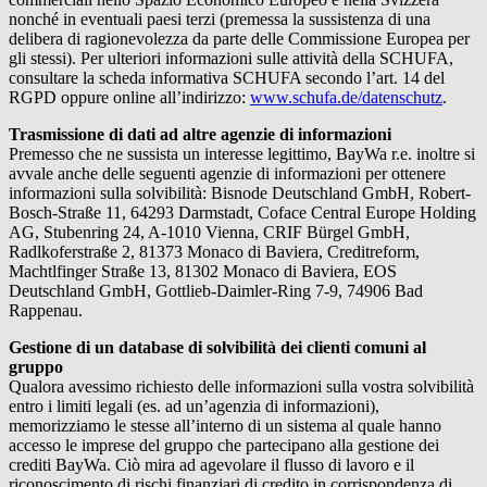
nonché in eventuali paesi terzi (premessa la sussistenza di una
delibera di ragionevolezza da parte delle Commissione Europea per
gli stessi). Per ulteriori informazioni sulle attività della SCHUFA,
consultare la scheda informativa SCHUFA secondo l’art. 14 del
RGPD oppure online all’indirizzo:
www.schufa.de/datenschutz
.
Trasmissione di dati ad altre agenzie di informazioni
Premesso che ne sussista un interesse legittimo,
BayWa r.e.
inoltre si
avvale anche delle seguenti agenzie di informazioni per ottenere
informazioni sulla solvibilità: Bisnode Deutschland GmbH, Robert-
Bosch-Straße 11, 64293 Darmstadt, Coface Central Europe Holding
AG, Stubenring 24, A-1010 Vienna, CRIF Bürgel GmbH,
Radlkoferstraße 2, 81373 Monaco di Baviera, Creditreform,
Machtlfinger Straße 13, 81302 Monaco di Baviera, EOS
Deutschland GmbH, Gottlieb-Daimler-Ring 7-9, 74906 Bad
Rappenau.
Gestione di un database di solvibilità dei clienti comuni al
gruppo
Qualora avessimo richiesto delle informazioni sulla vostra solvibilità
entro i limiti legali (es. ad un’agenzia di informazioni),
memorizziamo le stesse all’interno di un sistema al quale hanno
accesso le imprese del gruppo che partecipano alla gestione dei
crediti BayWa. Ciò mira ad agevolare il flusso di lavoro e il
riconoscimento di rischi finanziari di credito in corrispondenza di