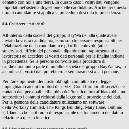
contatto con noi a una fiera). In questo caso i vostri dati vengono
importati nel sistema di gestione delle candidature. Anche per questo
tipo di candidature si applica la procedura descritta in precedenza.
8.4. Chi riceve i miei dati?
All’interno della società del gruppo
BayWa r.e.
alla quale avete
inviato la vostra candidatura, sono solo le persone responsabili per
l’elaborazione della candidatura e gli uffici coinvolti (ad es.
supervisori, ufficio del personale, dipartimento, rappresentanti dei
lavoratori) ad accedere ai vostri dati personali per le finalità indicate
in precedenza. Se le persone coinvolte nella procedura di
candidatura fanno parte di un’altra società del gruppo
BayWa r.e.
, in
alcuni casi i vostri dati potrebbero essere trasmessi a tali persone.
Per l’adempimento dei nostri obblighi contrattuali e di legge
impieghiamo alcuni fornitori di servizi. Con i fornitori di servizi che
trattano dati personali nell’ambito dell’incarico loro affidato abbiamo
sottoscritto i contratti richiesti dalla legge sulla protezione dei dati.
Per la gestione delle candidature utilizziamo un software
della Workday Limited, The Kings Building, Mary Lane, Dublino
7, Irlanda, che ha il ruolo di responsabile del trattamento dei dati in
relazione a questo incarico.
8.5. I dati personali vengono trasmessi a paesi terzi?