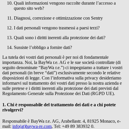
Quali informazioni vengono raccolte durante l’accesso a
questo sito web?
Diagnosi, correzione e ottimizzazione con Sentry
I dati personali vengono trasmessi a paesi terzi?
Quali sono i diritti inerenti alla protezione dei dati?
Sussiste l’obbligo a fornire dati?
La tutela dei vostri dati personali è per noi di fondamentale
importanza. Noi, la
BayWa r.e.
AG e le sue società controllate (di
seguito denominate “
BayWa r.e.
”) ci impegniamo a trattare i vostri
dati personali (in breve “dati”) esclusivamente secondo le relative
disposizioni di legge. Con l’informativa sulla privacy desideriamo
informarvi sul trattamento dei vostri dati presso la nostra azienda e
sulle pretese e i diritti inerenti alla protezione dei dati previsti dal
Regolamento Generale sulla Protezione dei Dati (RGPD UE).
1. Chi è responsabile del trattamento dei dati e a chi potete
rivolgervi?
Responsabile è
BayWa r.e.
AG, Arabellastr. 4, 81925 Monaco, e-
mail:
info(at)baywa-re.com
, Tel: +49 89 383932 0.