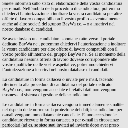
Sarete informati sullo stato di elaborazione della vostra candidatura
per e-mail. Nell’ambito della procedura di candidatura, potremmo
chiedervi l’autorizzazione a inoltrare la vostra candidatura per altre
offerte di lavoro compatibili con il vostro profilo – eventualmente
anche ad altre società del gruppo
BayWa r.e.
– o a inserirvi nel
nostro database di candidati.
Se avete inviato una candidatura spontanea attraverso il portale
dedicato
BayWa r.e.
, potremmo chiedervi l’autorizzazione a inoltrare
la vostra candidatura per altre offerte di lavoro compatibili con il
vostro profilo all’interno del gruppo
BayWa r.e.
Se al momento della
candidatura nessuna offerta di lavoro dovesse corrispondere alle
vostre qualifiche o alle vostre aspettative, potremmo chiedervi
l’autorizzazione a inserirvi nel nostro database di candidati.
La candidature in forma cartacea o inviate per e-mail, facendo
riferimento alla procedura di candidatura del portale dedicato
BayWa r.e.
, non vengono accettate e i relativi dati non vengono
trasmessi al sistema di gestione delle candidature.
Le candidature in forma cartacea vengono immediatamente smaltite
nel rispetto delle norme sulla protezione dei dati; le candidature per
e-mail vengono immediatamente cancellate. Fanno eccezione le
candidature ricevute in forma cartacea o per e-mail in circostanze
particolari (ad es. se siete stati invitati ad inviarle dopo aver preso