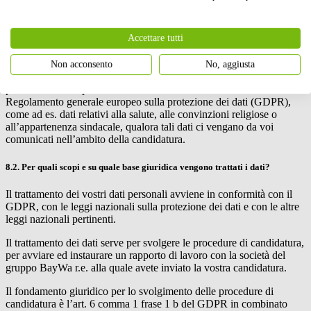
dati di comunicazione (ad es. e-mail, telefono)
Accettare tutti
dati di registrazione che vengono generati durante l’utilizzo
dei sistemi IT
Non acconsento
No, aggiusta
In alcuni casi rientrano tra i dati trattati anche alcune categorie
particolari di dati personali ai sensi dell’art. 9 comma 1 del
Regolamento generale europeo sulla protezione dei dati (GDPR),
come ad es. dati relativi alla salute, alle convinzioni religiose o
all’appartenenza sindacale, qualora tali dati ci vengano da voi
comunicati nell’ambito della candidatura.
8.2. Per quali scopi e su quale base giuridica vengono trattati i dati?
Il trattamento dei vostri dati personali avviene in conformità con il
GDPR, con le leggi nazionali sulla protezione dei dati e con le altre
leggi nazionali pertinenti.
Il trattamento dei dati serve per svolgere le procedure di candidatura,
per avviare ed instaurare un rapporto di lavoro con la società del
gruppo
BayWa r.e.
alla quale avete inviato la vostra candidatura.
Il fondamento giuridico per lo svolgimento delle procedure di
candidatura è l’art. 6 comma 1 frase 1 b del GDPR in combinato