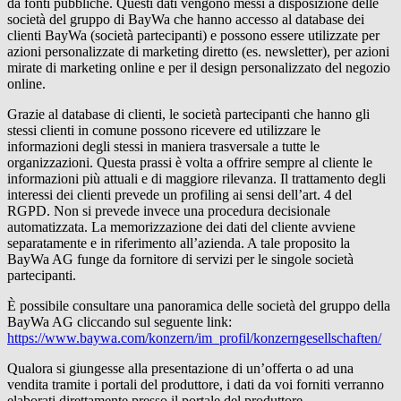
da fonti pubbliche. Questi dati vengono messi a disposizione delle
società del gruppo di BayWa che hanno accesso al database dei
clienti BayWa (società partecipanti) e possono essere utilizzate per
azioni personalizzate di marketing diretto (es. newsletter), per azioni
mirate di marketing online e per il design personalizzato del negozio
online.
Grazie al database di clienti, le società partecipanti che hanno gli
stessi clienti in comune possono ricevere ed utilizzare le
informazioni degli stessi in maniera trasversale a tutte le
organizzazioni. Questa prassi è volta a offrire sempre al cliente le
informazioni più attuali e di maggiore rilevanza. Il trattamento degli
interessi dei clienti prevede un profiling ai sensi dell’art. 4 del
RGPD. Non si prevede invece una procedura decisionale
automatizzata. La memorizzazione dei dati del cliente avviene
separatamente e in riferimento all’azienda. A tale proposito la
BayWa AG funge da fornitore di servizi per le singole società
partecipanti.
È possibile consultare una panoramica delle società del gruppo della
BayWa AG cliccando sul seguente link:
https://www.baywa.com/konzern/im_profil/konzerngesellschaften/
Qualora si giungesse alla presentazione di un’offerta o ad una
vendita tramite i portali del produttore, i dati da voi forniti verranno
elaborati direttamente presso il portale del produttore.