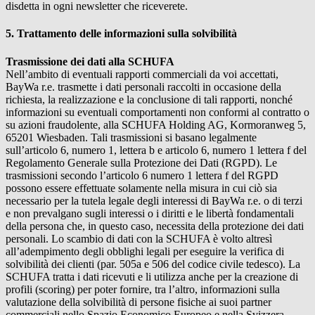
disdetta in ogni newsletter che riceverete.
5. Trattamento delle informazioni sulla solvibilità
Trasmissione dei dati alla SCHUFA
Nell’ambito di eventuali rapporti commerciali da voi accettati,
BayWa r.e.
trasmette i dati personali raccolti in occasione della
richiesta, la realizzazione e la conclusione di tali rapporti, nonché
informazioni su eventuali comportamenti non conformi al contratto o
su azioni fraudolente, alla SCHUFA Holding AG, Kormoranweg 5,
65201 Wiesbaden. Tali trasmissioni si basano legalmente
sull’articolo 6, numero 1, lettera b e articolo 6, numero 1 lettera f del
Regolamento Generale sulla Protezione dei Dati (RGPD). Le
trasmissioni secondo l’articolo 6 numero 1 lettera f del RGPD
possono essere effettuate solamente nella misura in cui ciò sia
necessario per la tutela legale degli interessi di
BayWa r.e.
o di terzi
e non prevalgano sugli interessi o i diritti e le libertà fondamentali
della persona che, in questo caso, necessita della protezione dei dati
personali. Lo scambio di dati con la SCHUFA è volto altresì
all’adempimento degli obblighi legali per eseguire la verifica di
solvibilità dei clienti (par. 505a e 506 del codice civile tedesco). La
SCHUFA tratta i dati ricevuti e li utilizza anche per la creazione di
profili (scoring) per poter fornire, tra l’altro, informazioni sulla
valutazione della solvibilità di persone fisiche ai suoi partner
commerciali nello Spazio Economico Europeo e nella Svizzera