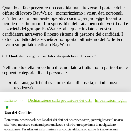
Quando ci fate pervenire una candidatura attraverso il portale delle
offerte di lavoro
BayWa r.e.
, memorizziamo i vostri dati personali
all’interno di un ambiente operativo sicuro per proteggerli contro
perdite e usi impropri. Il responsabile del trattamento dei vostri dati è
la società del gruppo
BayWa r.e.
alla quale inviate la vostra
candidatura attraverso il nostro sistema di gestione dei candidati. I
dati di contatto della società sono riportati all’interno dell’offerta di
lavoro sul portale dedicato
BayWa r.e.
8.1. Quali dati vengono trattati e da quali fonti derivano?
Nell’ambito della procedura di candidatura trattiamo in particolare le
seguenti categorie di dati personali:
dati anagrafici (ad es. nome, data di nascita, cittadinanza,
residenza)
documenti (ad es. certificati, attestati, curriculum)
italiano
Dichiarazione sulla protezione dei dati
|
Informazioni legali
percorso formativo (ad es. dati sulla formazione scolastica e
Uso dei Cookies
universitaria, qualifiche professionali)
Potremmo posizionarli per l'analisi dei dati dei nostri visitatori, per migliorare il nostro
dati di fatturazione (ad es. coordinate bancarie per il rimborso
sito Web, mostrare contenuti personalizzati e offrirti un'esperienza di navigazione
dei costi di candidatura)
eccezionale. Per ulteriori informazioni sui cookie utilizziamo aprire le impostazioni.