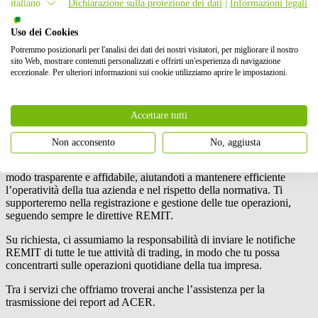
italiano
Dichiarazione sulla protezione dei dati
|
Informazioni legali
Il regolamento dell’Unione Europea riguardante l’integrità e la
Uso dei Cookies
trasparenza del mercato dell’energia all'ingrosso (no. 1227/2011),
Potremmo posizionarli per l'analisi dei dati dei nostri visitatori, per migliorare il nostro
detto anche REMIT, rappresenta una concreta azione per mettere un
sito Web, mostrare contenuti personalizzati e offrirti un'esperienza di navigazione
freno all’insider trading e alla manipolazione del mercato. Il suo
eccezionale. Per ulteriori informazioni sui cookie utilizziamo aprire le impostazioni.
obiettivo è quello di
creare delle condizioni di trasparenza nei
mercati del gas e dell’elettricità
, in modo da costruire e mantenere
un mercato dell’energia all’ingrosso equo e competitivo. Il
regolamento REMIT vincola inoltre i partecipanti del mercato a
Accettare tutti
pubblicare le informazioni relative al contratto e alla produzione di
energia.
Non acconsento
No, aggiusta
BayWa r.e.
si impegna a
gestire le tue transazioni commerciali
in
modo trasparente e affidabile, aiutandoti a mantenere efficiente
l’operatività della tua azienda e nel rispetto della normativa. Ti
supporteremo nella registrazione e gestione delle tue operazioni,
seguendo sempre le direttive REMIT.
Su richiesta, ci assumiamo la responsabilità di inviare le notifiche
REMIT di tutte le tue attività di trading, in modo che tu possa
concentrarti sulle operazioni quotidiane della tua impresa.
Tra i servizi che offriamo troverai anche l’assistenza per la
trasmissione dei report ad ACER.