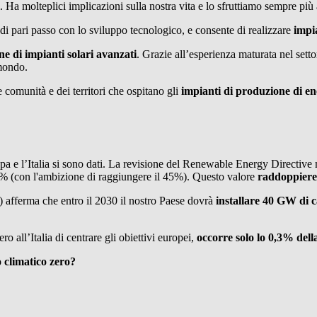
. Ha molteplici implicazioni sulla nostra vita e lo sfruttiamo sempre più a
a, di pari passo con lo sviluppo tecnologico, e consente di realizzare
impia
ne di impianti solari avanzati
. Grazie all’esperienza maturata nel setto
 mondo.
 comunità e dei territori che ospitano gli
impianti di produzione di en
opa e l’Italia si sono dati. La revisione del Renewable Energy Directive m
,5% (con l'ambizione di raggiungere il 45%). Questo valore
raddoppiereb
a) afferma che entro il 2030 il nostro Paese dovrà
installare 40 GW di c
 all’Italia di centrare gli obiettivi europei,
occorre solo lo 0,3% della
climatico zero?