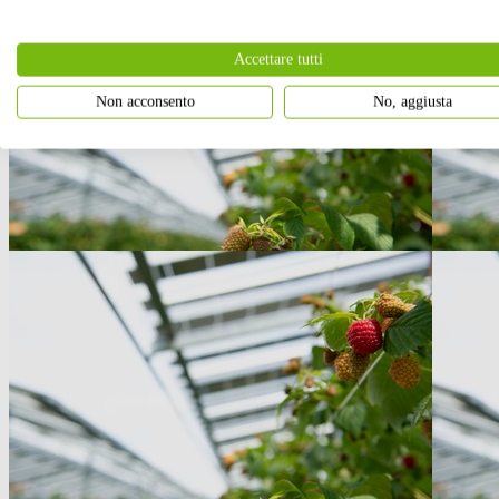
Accettare tutti
Non acconsento
No, aggiusta