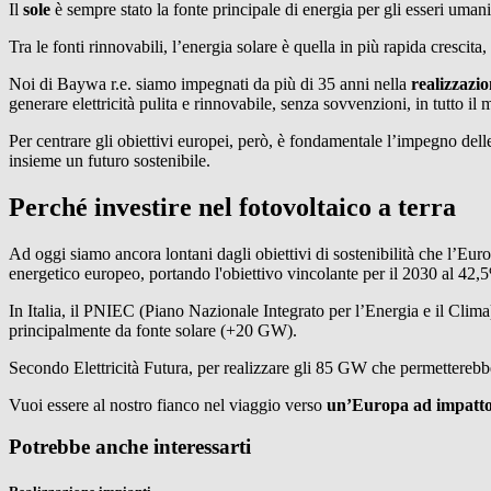
Il
sole
è sempre stato la fonte principale di energia per gli esseri umani
Tra le fonti rinnovabili, l’energia solare è quella in più rapida crescit
Noi di Baywa r.e. siamo impegnati da più di 35 anni nella
realizzazio
generare elettricità pulita e rinnovabile, senza sovvenzioni, in tutto il
Per centrare gli obiettivi europei, però, è fondamentale l’impegno delle
insieme un futuro sostenibile.
Perché investire nel fotovoltaico a terra
Ad oggi siamo ancora lontani dagli obiettivi di sostenibilità che l’Eur
energetico europeo, portando l'obiettivo vincolante per il 2030 al 42
In Italia, il PNIEC (Piano Nazionale Integrato per l’Energia e il Clim
principalmente da fonte solare (+20 GW).
Secondo Elettricità Futura, per realizzare gli 85 GW che permetterebbero
Vuoi essere al nostro fianco nel viaggio verso
un’Europa ad impatto 
Potrebbe anche interessarti