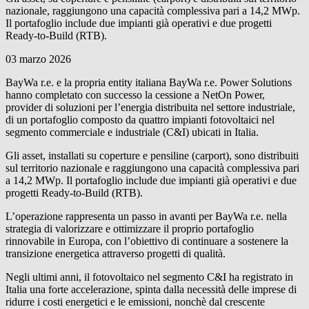
nazionale, raggiungono una capacità complessiva pari a 14,2 MWp.
Il portafoglio include due impianti già operativi e due progetti
Ready-to-Build (RTB).
03 marzo 2026
BayWa r.e.
e la propria entity italiana
BayWa r.e.
Power Solutions
hanno completato con successo la cessione a NetOn Power,
provider di soluzioni per l’energia distribuita nel settore industriale,
di un portafoglio composto da quattro impianti fotovoltaici nel
segmento commerciale e industriale (C&I) ubicati in Italia.
Gli asset, installati su coperture e pensiline (carport), sono distribuiti
sul territorio nazionale e raggiungono una capacità complessiva pari
a 14,2 MWp. Il portafoglio include due impianti già operativi e due
progetti Ready-to-Build (RTB).
L’operazione rappresenta un passo in avanti per
BayWa r.e.
nella
strategia di valorizzare e ottimizzare il proprio portafoglio
rinnovabile in Europa, con l’obiettivo di continuare a sostenere la
transizione energetica attraverso progetti di qualità.
Negli ultimi anni, il fotovoltaico nel segmento C&I ha registrato in
Italia una forte accelerazione, spinta dalla necessità delle imprese di
ridurre i costi energetici e le emissioni, nonchè dal crescente