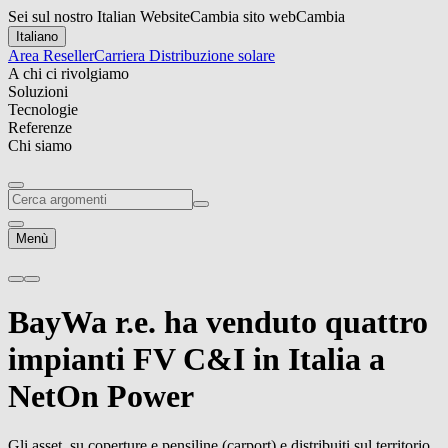
Sei sul nostro Italian Website
Cambia sito web
Cambia
Italiano
Area Reseller
Carriera
Distribuzione solare
A chi ci rivolgiamo
Soluzioni
Tecnologie
Referenze
Chi siamo
Menù
BayWa r.e.
ha venduto quattro
impianti FV C&I in Italia a
NetOn Power
Gli asset, su coperture e pensiline (carport) e distribuiti sul territorio