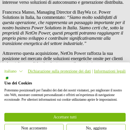
interesse verso soluzioni di autoconsumo e generazione distribuita.
Francesca Manso, Managing Director di
BayWa r.e.
Power
Solutions in Italia, ha commentato:
“Siamo molto soddisfatti di
questa operazione, che rappresenta un passaggio importante per il
nostro business Power Solutions in Italia. Siamo certi che, sotto la
proprietà di NetOn Power, questi progetti potranno raggiungere il
proprio pieno sviluppo e contribuire significativamente alla
transizione energetica del settore industriale.”
Attraverso questa acquisizione, NetOn Power rafforza la sua
posizione nel mercato delle soluzioni energetiche onsite per clienti
industriali, consolidando ulteriormente il proprio impegno
nell’accelerare il processo di decarbonizzazione del settore
italiano
Dichiarazione sulla protezione dei dati
|
Informazioni legali
industriale italiano.
Uso dei Cookies
Alberto Martin Rivals, CEO di NetOn Power, e Rosario Bisbiglia,
Country manager per l’Italia hanno aggiunto:
“Questa operazione
Potremmo posizionarli per l'analisi dei dati dei nostri visitatori, per migliorare il nostro
rappresenta un’eccellente integrazione per il nostro portafoglio PPA
sito Web, mostrare contenuti personalizzati e offrirti un'esperienza di navigazione
onsite. Rafforza ulteriormente il nostro posizionamento come
eccezionale. Per ulteriori informazioni sui cookie utilizziamo aprire le impostazioni.
partner energetico di lungo periodo per i clienti industriali ed è
pienamente coerente con l’obiettivo di raggiungere 600 MW di
impianti fotovoltaici per l’autoconsumo nel settore C&I tra Italia e
Accettare tutti
Spagna nei prossimi cinque anni.”
Non acconsento
No, aggiusta