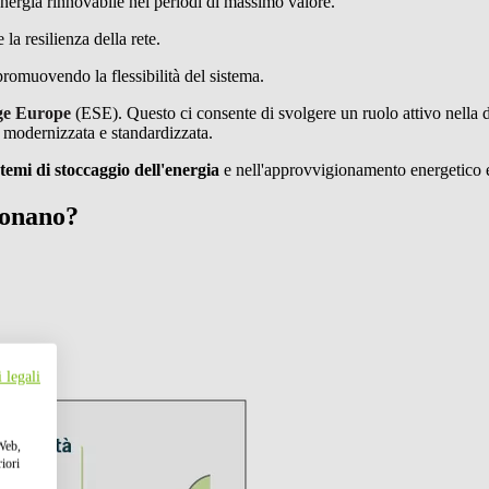
nergia rinnovabile nei periodi di massimo valore.
 la resilienza della rete.
 promuovendo la flessibilità del sistema.
ge Europe
(ESE).
Questo ci consente di svolgere un ruolo attivo nella 
e modernizzata e standardizzata.
stemi di stoccaggio dell'energia
e nell'approvvigionamento energetico 
ionano?
 legali
 Web,
iori