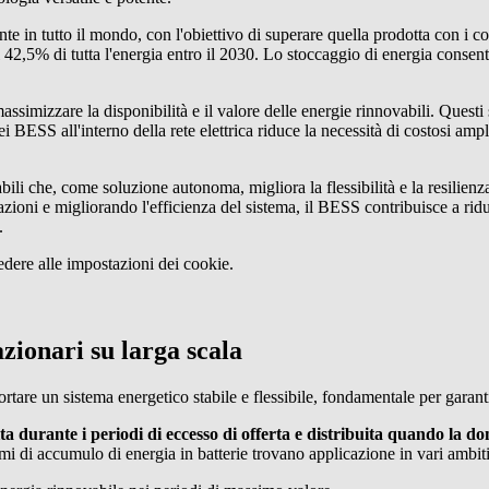
te in tutto il mondo, con l'obiettivo di superare quella prodotta con i com
42,5% di tutta l'energia entro il 2030.
Lo stoccaggio di energia consen
massimizzare la disponibilità e il valore delle energie rinnovabili. Ques
i BESS all'interno della rete elettrica riduce la necessità di costosi ampl
bili che, come soluzione autonoma, migliora la flessibilità e la resilienz
azioni e migliorando l'efficienza del sistema, il BESS contribuisce a rid
.
dere alle impostazioni dei cookie.
zionari su larga scala
rtare un sistema energetico stabile e flessibile, fondamentale per garan
ita durante i periodi di eccesso di offerta e distribuita quando la d
 di accumulo di energia in batterie trovano applicazione in vari ambiti,