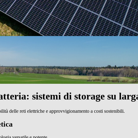
tteria:
sistemi di storage su larg
bilità delle reti elettriche e approvvigionamento a costi sostenibili.
etica
logia versatile e potente.