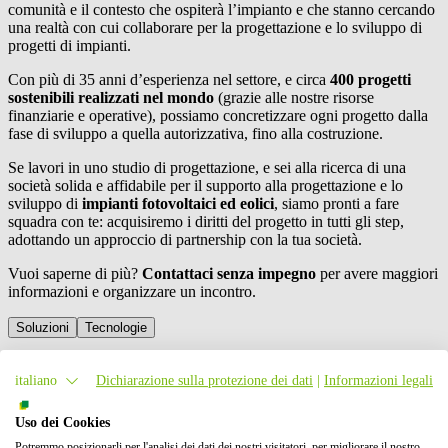
comunità e il contesto che ospiterà l’impianto e che stanno cercando
una realtà con cui collaborare per la progettazione e lo sviluppo di
progetti di impianti.
Con più di 35 anni d’esperienza nel settore, e circa
400 progetti
sostenibili realizzati nel mondo
(grazie alle nostre risorse
finanziarie e operative), possiamo concretizzare ogni progetto dalla
fase di sviluppo a quella autorizzativa, fino alla costruzione.
Se lavori in uno studio di progettazione, e sei alla ricerca di una
società solida e affidabile per il supporto alla progettazione e lo
sviluppo di
impianti fotovoltaici ed eolici
, siamo pronti a fare
squadra con te: acquisiremo i diritti del progetto in tutti gli step,
adottando un approccio di partnership con la tua società.
Vuoi saperne di più?
Contattaci senza impegno
per avere maggiori
informazioni e organizzare un incontro.
Soluzioni
Tecnologie
Realizzazione impianti
italiano
Dichiarazione sulla protezione dei dati
|
Informazioni legali
Ci occupiamo dell'intero processo di progettazione e realizzazione di
Uso dei Cookies
impianti rinnovabili, garantendo soluzioni innovative e redditizie.
Potremmo posizionarli per l'analisi dei dati dei nostri visitatori, per migliorare il nostro