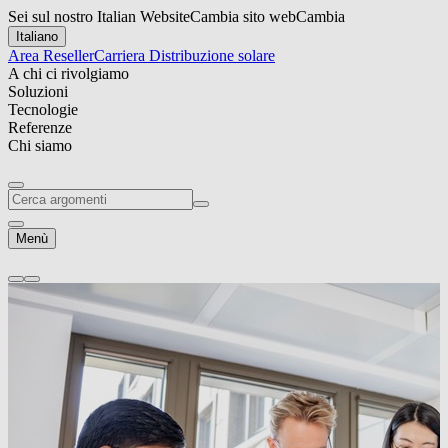
Sei sul nostro Italian Website
Cambia sito web
Cambia
Italiano
Area Reseller
Carriera
Distribuzione solare
A chi ci rivolgiamo
Soluzioni
Tecnologie
Referenze
Chi siamo
Menù