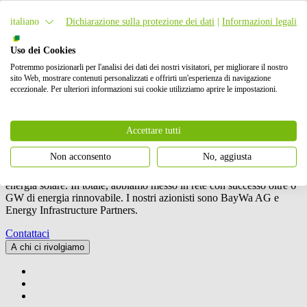
Aggiungi al calendario
1
italiano
Dichiarazione sulla protezione dei dati
|
Informazioni legali
Uso dei Cookies
Potremmo posizionarli per l'analisi dei dati dei nostri visitatori, per migliorare il nostro
sito Web, mostrare contenuti personalizzati e offrirti un'esperienza di navigazione
eccezionale. Per ulteriori informazioni sui cookie utilizziamo aprire le impostazioni.
Le nostre attività includono la progettazione, lo sviluppo e la
costruzione di impianti eolici, solari e di accumulo a batteria
Accettare tutti
(BESS). Le nostre attività includono la pianificazione, lo sviluppo e
la realizzazione di questi progetti, nonché la loro gestione,
Non acconsento
No, aggiusta
manutenzione e il commercio di energia.
BayWa r.e.
è anche un
fornitore leader a livello mondiale nel mercato della distribuzione di
energia solare. In totale, abbiamo messo in rete con successo oltre 6
GW di energia rinnovabile. I nostri azionisti sono BayWa AG e
Energy Infrastructure Partners.
Contattaci
A chi ci rivolgiamo