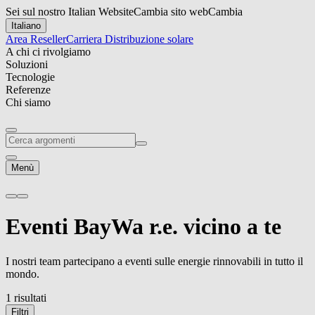
Sei sul nostro Italian Website
Cambia sito web
Cambia
Italiano
Area Reseller
Carriera
Distribuzione solare
A chi ci rivolgiamo
Soluzioni
Tecnologie
Referenze
Chi siamo
Menù
Eventi
BayWa r.e.
vicino a te
I nostri team partecipano a eventi sulle energie rinnovabili in tutto il
mondo.
1 risultati
Filtri