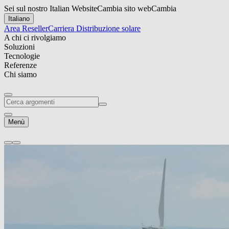
Sei sul nostro Italian Website
Cambia sito web
Cambia
Italiano
Area Reseller
Carriera
Distribuzione solare
A chi ci rivolgiamo
Soluzioni
Tecnologie
Referenze
Chi siamo
Menù