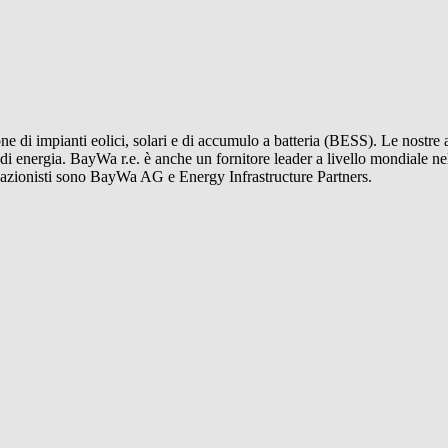
ne di impianti eolici, solari e di accumulo a batteria (BESS). Le nostre a
 di energia.
BayWa r.e.
è anche un fornitore leader a livello mondiale nel
i azionisti sono BayWa AG e Energy Infrastructure Partners.