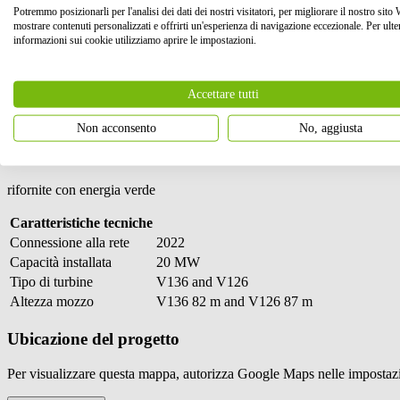
Potremmo posizionarli per l'analisi dei dati dei nostri visitatori, per migliorare il nostro sito
20 MW
mostrare contenuti personalizzati e offrirti un'esperienza di navigazione eccezionale. Per ulter
informazioni sui cookie utilizziamo aprire le impostazioni.
capacità installata
5
Accettare tutti
turbine eoliche
Non acconsento
No, aggiusta
15,900 case
rifornite con energia verde
Caratteristiche tecniche
Connessione alla rete
2022
Capacità installata
20 MW
Tipo di turbine
V136 and V126
Altezza mozzo
V136 82 m and V126 87 m
Ubicazione del progetto
Per visualizzare questa mappa, autorizza Google Maps nelle impostazi