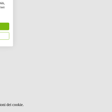
 Web,
iori
oni dei cookie.