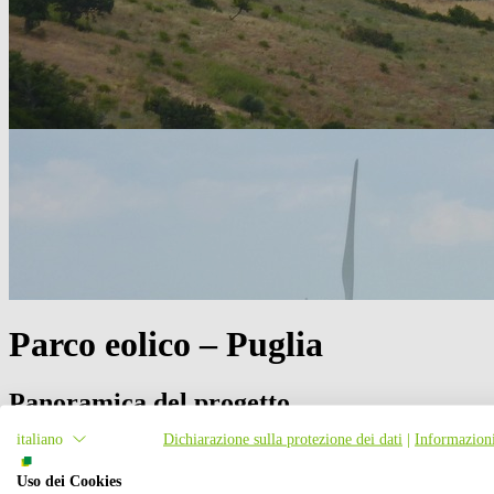
Parco eolico –
Puglia
Panoramica del progetto
italiano
Dichiarazione sulla protezione dei dati
|
Informazioni
Il parco eolico di San Paolo di Civitate, situato nella provincia di F
L'impianto ha una capacità produttiva di energia verde in grado di sodd
Uso dei Cookies