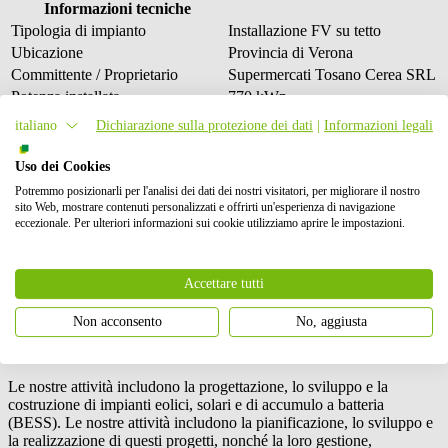
Informazioni tecniche
Tipologia di impianto
Installazione FV su tetto
Ubicazione
Provincia di Verona
Committente / Proprietario
Supermercati Tosano Cerea SRL
Potenza installata
770 kWp
Riduzione delle emissioni di CO2
371 tonnellate/anno
italiano
Dichiarazione sulla protezione dei dati
|
Informazioni legali
Ubicazione del progetto
Uso dei Cookies
Potremmo posizionarli per l'analisi dei dati dei nostri visitatori, per migliorare il nostro
Per visualizzare questa mappa, autorizza Google Maps nelle
sito Web, mostrare contenuti personalizzati e offrirti un'esperienza di navigazione
impostazioni dei cookie.
eccezionale. Per ulteriori informazioni sui cookie utilizziamo aprire le impostazioni.
Accetta i cookie
Accettare tutti
Non acconsento
No, aggiusta
Le nostre attività includono la progettazione, lo sviluppo e la
costruzione di impianti eolici, solari e di accumulo a batteria
(BESS). Le nostre attività includono la pianificazione, lo sviluppo e
la realizzazione di questi progetti, nonché la loro gestione,