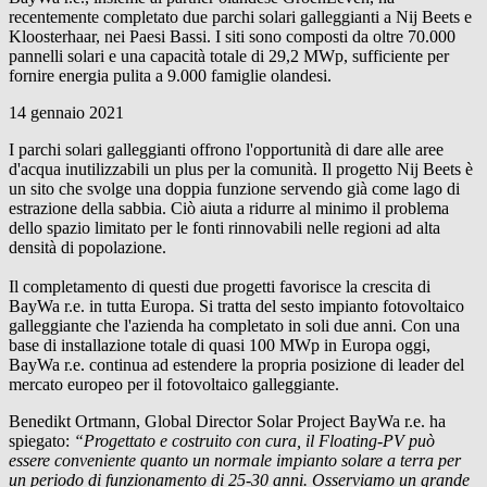
recentemente completato due parchi solari galleggianti a Nij Beets e
Kloosterhaar, nei Paesi Bassi. I siti sono composti da oltre 70.000
pannelli solari e una capacità totale di 29,2 MWp, sufficiente per
fornire energia pulita a 9.000 famiglie olandesi.
14 gennaio 2021
I parchi solari galleggianti offrono l'opportunità di dare alle aree
d'acqua inutilizzabili un plus per la comunità. Il progetto Nij Beets è
un sito che svolge una doppia funzione servendo già come lago di
estrazione della sabbia. Ciò aiuta a ridurre al minimo il problema
dello spazio limitato per le fonti rinnovabili nelle regioni ad alta
densità di popolazione.
Il completamento di questi due progetti favorisce la crescita di
BayWa r.e.
in tutta Europa. Si tratta del sesto impianto fotovoltaico
galleggiante che l'azienda ha completato in soli due anni. Con una
base di installazione totale di quasi 100 MWp in Europa oggi,
BayWa r.e.
continua ad estendere la propria posizione di leader del
mercato europeo per il fotovoltaico galleggiante.
Benedikt Ortmann, Global Director Solar Project
BayWa r.e.
ha
spiegato:
“Progettato e costruito con cura, il Floating-PV può
essere conveniente quanto un normale impianto solare a terra per
un periodo di funzionamento di 25-30 anni. Osserviamo un grande