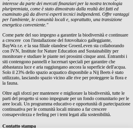
interesse da parte dei mercati finanziari per la nostra tecnologia
pluripremiata, come è stato dimostrato dalla realtà dei fatti ed
esaminato già da diversi esperti tecnici indipendenti. Offre vantaggi
per l'ambiente, le comunità locali e, soprattutto, una transizione
energetica conveniente."
Come parte del suo impegno a garantire la biodiversità e continuare
a crescere con l'installazione del fotovoltaico galleggiante,
BayWa r.e.
e la sua filiale olandese GroenLeven sta collaborando
con IVN, Institute for Nature Education and Sustainability per
monitorare e studiare le piante nei prossimi cinque anni. Entrambi i
siti contengono pannelli e lucernari speciali per garantire che
abbastanza luce e aria raggiungano ancora la superficie dell'acqua.
Solo il 23% dello spazio acquatico disponibile a Nij Beets è stato
utilizzato, lasciando spazio vicino alle rive per proteggere la flora e
la fauna.
Oltre agli sforzi per mantenere e migliorare la biodiversità, tutte le
parti del progetto si sono impegnate per un fondo comunitario per le
aree locali. Un programma educativo e opportunità di partecipazione
continuativa per le comunità locali mirano a far crescere
consapevolezza e feeling per i temi legati alla sostenibilità.
Contatto stampa