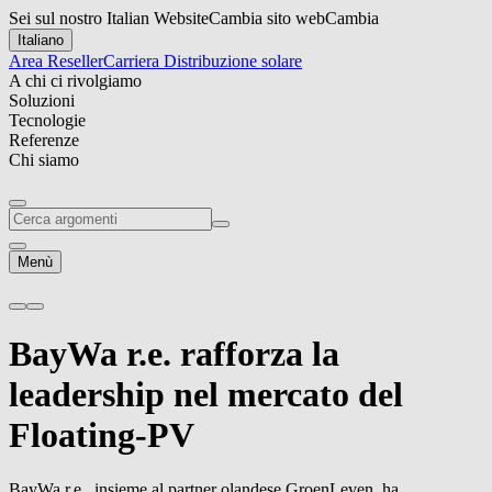
Sei sul nostro Italian Website
Cambia sito web
Cambia
Italiano
Area Reseller
Carriera
Distribuzione solare
A chi ci rivolgiamo
Soluzioni
Tecnologie
Referenze
Chi siamo
Menù
BayWa r.e.
rafforza la
leadership nel mercato del
Floating-PV
BayWa r.e.
, insieme al partner olandese GroenLeven, ha